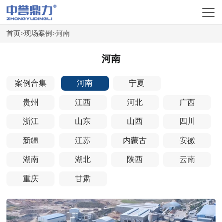
首页
>
现场案例
>
河南
河南
案例合集
河南
宁夏
贵州
江西
河北
广西
浙江
山东
山西
四川
新疆
江苏
内蒙古
安徽
湖南
湖北
陕西
云南
重庆
甘肃