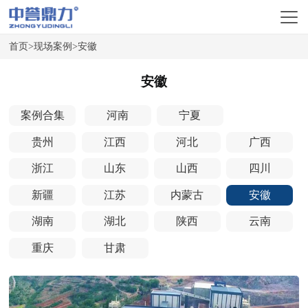
首页
>
现场案例
>
安徽
安徽
案例合集
河南
宁夏
贵州
江西
河北
广西
浙江
山东
山西
四川
新疆
江苏
内蒙古
安徽
湖南
湖北
陕西
云南
重庆
甘肃