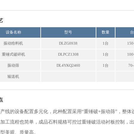
艺
设备名称
型号
数量
振动给料机
DLZG0938
1台
150
重锤式破碎机
DLPCZ1308
1台
100
振动筛
DL4YKQ2460
1台
70
输送机
点
产线的设备配置多元化，此种配置采用“重锤破+振动筛”，整体
，加工流程也简单，成品石料规格可控过重锤破活动衬板控制，
粒型美观、质量高。