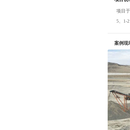
项目于
5、1
案例现