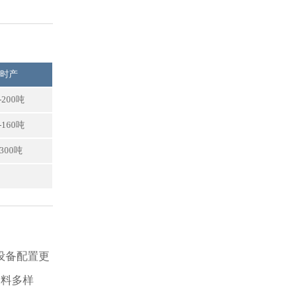
台时产
-200吨
-160吨
-300吨
设备配置更
出料多样